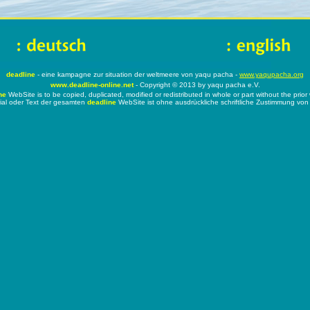
deadline
- eine kampagne zur situation der weltmeere von yaqu pacha -
www.yaqupacha.org
www.deadline-online.net
- Copyright © 2013 by yaqu pacha e.V.
ne
WebSite is to be copied, duplicated, modified or redistributed in whole or part without the prio
ial oder Text der gesamten
deadline
WebSite ist ohne ausdrückliche schriftliche Zustimmung von 