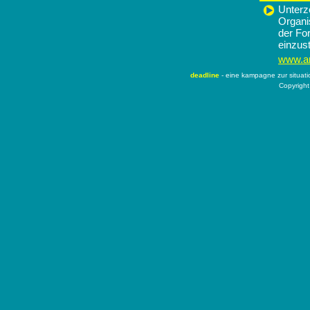
Unterz
Organi
der Fo
einzust
www.ar
deadline
- eine kampagne zur situat
Copyright