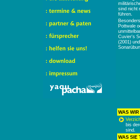
militärisc
sind nich
führen.
Besonders 
Pottwale o
unmittelb
Cuvier's S
(2001) und
Sonarübun
WAS WIR
Verzic
bis de
sind.
WAS SIE